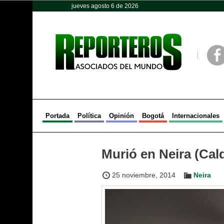
jueves agosto 6 de 2026
Opinión
Política
Deportes
Face
Portada
Política
Opinión
Bogotá
Internacionales
Murió en Neira (Cal
25 noviembre, 2014
Neira