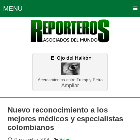
MENÚ
Portada
Política
Opinión
Bogotá
Internacionales
Planeta Tierra
Deportes
Económicas
Regiones
Judiciales
Tecnología
Salud
Turismo
Educación
Neira
Acercamientos entre Trump y Petro
Ampliar
Nuevo reconocimiento a los
mejores médicos y especialistas
colombianos
21 noviembre, 2014
Salud