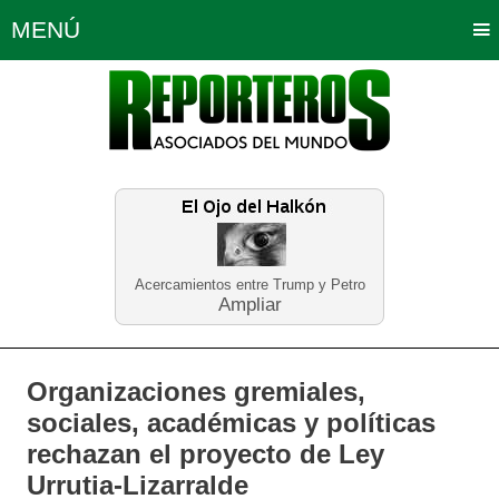
MENÚ
Portada
Política
Opinión
Bogotá
Internacionales
Planeta Tierra
Deportes
Económicas
Regiones
Judiciales
Tecnología
Salud
Turismo
Educación
Neira
Acercamientos entre Trump y Petro
Ampliar
Organizaciones gremiales,
sociales, académicas y políticas
rechazan el proyecto de Ley
Urrutia-Lizarralde