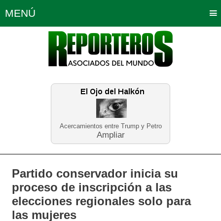
MENÚ
Portada
Política
Opinión
Bogotá
Internacionales
Planeta Tierra
Deportes
Económicas
Regiones
Judiciales
Tecnología
Salud
Turismo
Educación
Neira
Acercamientos entre Trump y Petro
Ampliar
Partido conservador inicia su
proceso de inscripción a las
elecciones regionales solo para
las mujeres