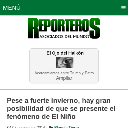
MENÚ
Portada
Política
Opinión
Bogotá
Internacionales
Planeta Tierra
Deportes
Económicas
Regiones
Judiciales
Tecnología
Salud
Turismo
Educación
Neira
Acercamientos entre Trump y Petro
Ampliar
Pese a fuerte invierno, hay gran
posibilidad de que se presente el
fenómeno de El Niño
07 noviembre, 2014
Planeta Tierra