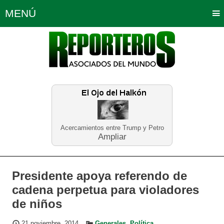
MENÚ
Portada
Política
Opinión
Bogotá
Internacionales
Planeta Tierra
Deportes
Económicas
Regiones
Judiciales
Tecnología
Salud
Turismo
Educación
Neira
Acercamientos entre Trump y Petro
Ampliar
Presidente apoya referendo de
cadena perpetua para violadores
de niños
21 noviembre, 2014
Generales
,
Política