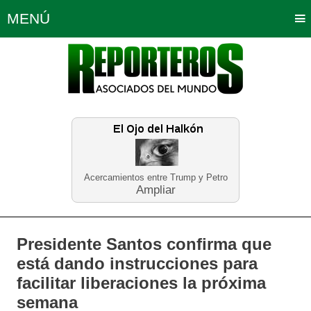
MENÚ
Portada
Política
Opinión
Bogotá
Internacionales
Planeta Tierra
Deportes
Económicas
Regiones
Judiciales
Tecnología
Salud
Turismo
Educación
Neira
Acercamientos entre Trump y Petro
Ampliar
Presidente Santos confirma que
está dando instrucciones para
facilitar liberaciones la próxima
semana