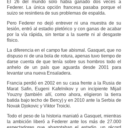
El 26 del mundo solo había ganado dos veces a
Federer. La única opción francesa pasaba porque el
suizo se resintiera de sus problemas de espalda.
Pero Federer no dejó entrever ni una muestra de su
lesión, entró al estadio pletórico y con ganas de acabar
por la vía rápida, sin tentar a la suerte ni al desgaste
físico.
La diferencia en el campo fue abismal. Gasquet, que no
dispuso ni de una bola de rotura, apenas tuvo tiempo de
darse cuenta de que tenía sobre sus hombros todo el
anhelo de un país que aguarda desde 2001 para
levantar una nueva Ensaladera.
Francia perdió en 2002 en su casa frente a la Rusia de
Marat Safin, Eugeni Kafelnikov y un incipiente Mijail
Youzny (también allí, como ahora, eligieron la tierra
batida bajo techo de Bercy) y en 2010 ante la Serbia de
Novak Djokovic y Viktor Troicki.
Todo el peso de la historia maniató a Gasquet, mientras
la ambición liberó a Federer ante los más de 27.000
espectadores que abarrotaban el estadio, un récord