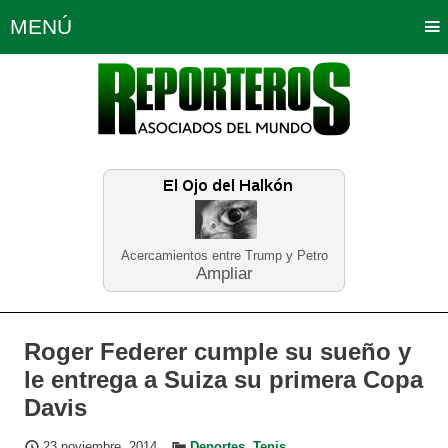
MENÚ
Portada
Política
Opinión
Bogotá
Internacionales
Planeta Tierra
Deportes
Económicas
Regiones
Judiciales
Tecnología
Salud
Turismo
Educación
Neira
Acercamientos entre Trump y Petro
Ampliar
Roger Federer cumple su sueño y
le entrega a Suiza su primera Copa
Davis
23 noviembre, 2014
Deportes
,
Tenis