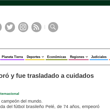
book
Twitter
Instagram
RSS
Buscar
Planeta Tierra
Deportes
Económicas
Regiones
Judiciales
ró y fue trasladado a cuidados
nternacional
nda del fútbol brasileño Pelé, de 74 años, empeoró