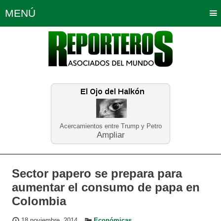
MENÚ
Portada
Política
Opinión
Bogotá
Internacionales
Planeta Tierra
Deportes
Económicas
Regiones
Judiciales
Tecnología
Salud
Turismo
Educación
Neira
Acercamientos entre Trump y Petro
Ampliar
Sector papero se prepara para
aumentar el consumo de papa en
Colombia
18 noviembre, 2014
Económicas