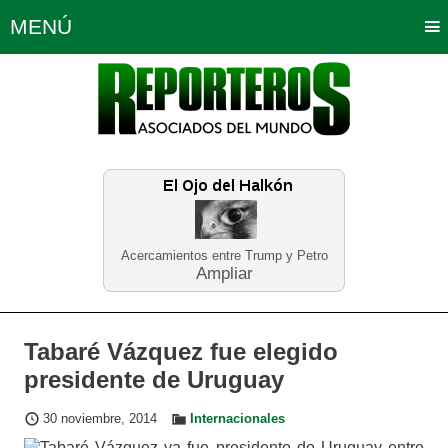
MENÚ
Portada
Política
Opinión
Bogotá
Internacionales
Planeta Tierra
Deportes
Económicas
Regiones
Judiciales
Tecnología
Salud
Turismo
Educación
Neira
Acercamientos entre Trump y Petro
Ampliar
Tabaré Vázquez fue elegido
presidente de Uruguay
30 noviembre, 2014
Internacionales