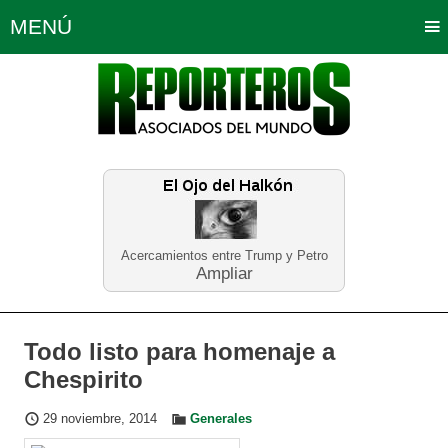
MENÚ
Portada
Política
Opinión
Bogotá
Internacionales
Planeta Tierra
Deportes
Económicas
Regiones
Judiciales
Tecnología
Salud
Turismo
Educación
Neira
Acercamientos entre Trump y Petro
Ampliar
Todo listo para homenaje a
Chespirito
29 noviembre, 2014
Generales