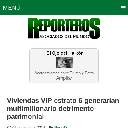
MENÚ
Portada
Política
Opinión
Bogotá
Internacionales
Planeta Tierra
Deportes
Económicas
Regiones
Judiciales
Tecnología
Salud
Turismo
Educación
Neira
Acercamientos entre Trump y Petro
Ampliar
Viviendas VIP estrato 6 generarían
multimillonario detrimento
patrimonial
09 noviembre, 2014
Bogotá