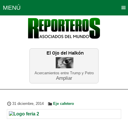
MENÚ
Portada
Política
Opinión
Bogotá
Internacionales
Planeta Tierra
Deportes
Económicas
Regiones
Judiciales
Tecnología
Salud
Turismo
Educación
Neira
Acercamientos entre Trump y Petro
Ampliar
31 diciembre, 2014
Eje cafetero