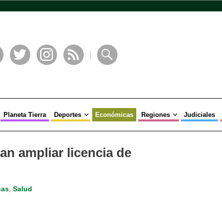
book
Twitter
Instagram
RSS
Buscar
Planeta Tierra
Deportes
Económicas
Regiones
Judiciales
n ampliar licencia de
cas
,
Salud