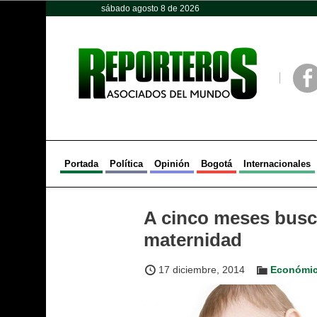
sábado agosto 8 de 2026
Opinión
Política
Deportes
Face
Portada
Política
Opinión
Bogotá
Internacionales
A cinco meses busca
maternidad
17 diciembre, 2014
Económi