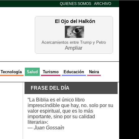
QUIENES SOMOS
ARCHIVO
Acercamientos entre Trump y Petro
Ampliar
Tecnología
Salud
Turismo
Educación
Neira
FRASE DEL DÍA
“La Biblia es el único libro
imprescindible que hay, no. solo por su
valor espiritual, que es lo más
importante, sino por su calidad
literaria»:
—
Juan Gossaín