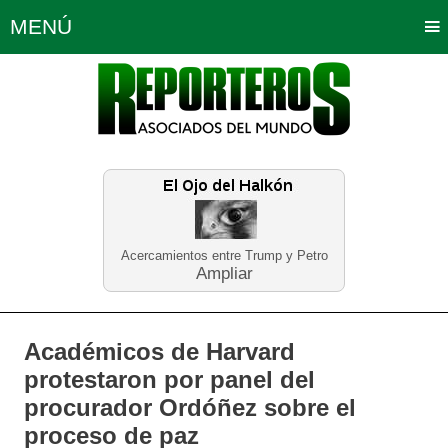
MENÚ
Portada
Política
Opinión
Bogotá
Internacionales
Planeta Tierra
Deportes
Económicas
Regiones
Judiciales
Tecnología
Salud
Turismo
Educación
Neira
Acercamientos entre Trump y Petro
Ampliar
Académicos de Harvard
protestaron por panel del
procurador Ordóñez sobre el
proceso de paz