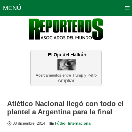
MENÚ
Portada
Política
Opinión
Bogotá
Internacionales
Planeta Tierra
Deportes
Económicas
Regiones
Judiciales
Tecnología
Salud
Turismo
Educación
Neira
Acercamientos entre Trump y Petro
Ampliar
Atlético Nacional llegó con todo el
plantel a Argentina para la final
08 diciembre, 2014
Fútbol Internacional