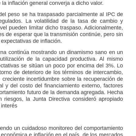
la inflación general converja a dicho valor.
 del peso se ha traspasado parcialmente al IPC de
regulados. La volatilidad de la tasa de cambio y
vel pueden limitar dicho traspaso. Adicionalmente,
es de esperar que la transmisión continúe, pero sin
 expectativas de inflación.
rna continúa mostrando un dinamismo sano en un
utilización de la capacidad productiva. Al mismo
pectativas se sitúan un poco por encima del 3%. Lo
torno de deterioro de los términos de intercambio,
 creciente incertidumbre sobre la recuperación de
l y del costo del financiamiento externo, factores
portamiento futuro de la demanda agregada. Hecha
 riesgos, la Junta Directiva consideró apropiado
 interés
ciendo un cuidadoso monitoreo del comportamiento
 económica e inflación en el país, de los mercados