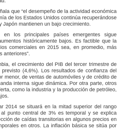
ad.
eñala que “el desempeño de la actividad económica
mía de los Estados Unidos continúa recuperándose
 y Japón mantienen un bajo crecimiento.
o en los principales países emergentes sigue
umentos históricamente bajos. Es factible que la
cios comerciales en 2015 sea, en promedio, más
 anteriores”.
ia, el crecimiento del PIB del tercer trimestre de
l previsto (4,6%). Los resultados de confianza del
or menor, de ventas de automóviles y de crédito de
da interna sigue dinámica. Por otra parte, otros
ferta, como la industria y la producción de petróleo,
jos.
zar 2014 se situará en la mitad superior del rango
 al punto central de 3% es temporal y se explica
cción de caídas transitorias en algunos precios en
orales en otros. La inflación básica se sitúa por