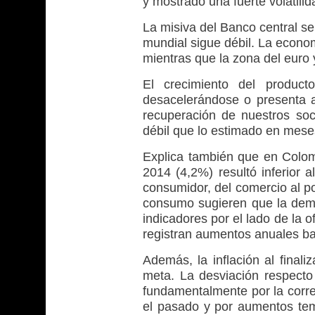
y mostrado una fuerte volatilid
La misiva del Banco central s
mundial sigue débil. La econo
mientras que la zona del euro
El crecimiento del product
desacelerándose o presenta a
recuperación de nuestros so
débil que lo estimado en meses
Explica también que en Colomb
2014 (4,2%) resultó inferior a
consumidor, del comercio al p
consumo sugieren que la deman
indicadores por el lado de la o
registran aumentos anuales ba
Además, la inflación al finali
meta. La desviación respecto
fundamentalmente por la corre
el pasado y por aumentos temp