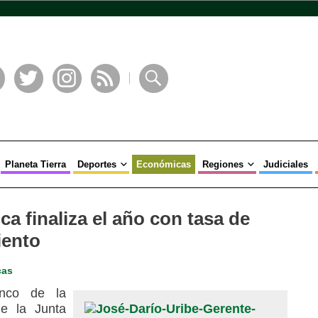
book
Twitter
Instagram
RSS
Buscar
Planeta Tierra
Deportes
Económicas
Regiones
Judiciales
a finaliza el año con tasa de
iento
cas
anco de la
de la Junta