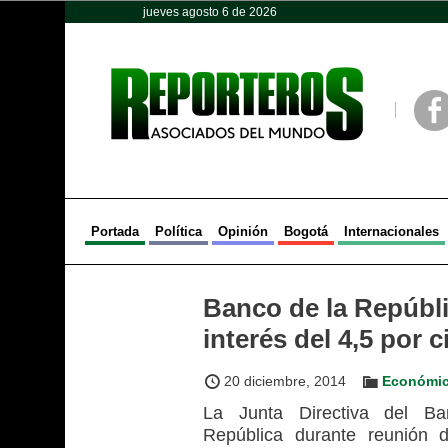
jueves agosto 6 de 2026
Opinión
Política
Deportes
Face
Portada
Política
Opinión
Bogotá
Internacionales
Banco de la Repúblic
interés del 4,5 por c
20 diciembre, 2014
Económi
La Junta Directiva del B
República durante reunión 