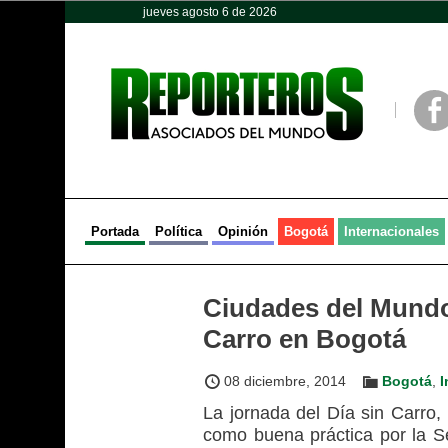
jueves agosto 6 de 2026
Opinión
Política
Deportes
Face
Portada
Política
Opinión
Bogotá
Internacionales
Ciudades del Mundo 
Carro en Bogotá
08 diciembre, 2014
Bogotá
,
I
La jornada del Día sin Carro
como buena práctica por la S