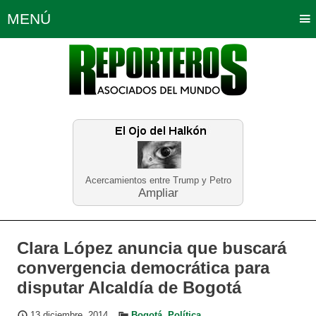
MENÚ
Portada
Política
Opinión
Bogotá
Internacionales
Planeta Tierra
Deportes
Económicas
Regiones
Judiciales
Tecnología
Salud
Turismo
Educación
Neira
Acercamientos entre Trump y Petro
Ampliar
Clara López anuncia que buscará
convergencia democrática para
disputar Alcaldía de Bogotá
13 diciembre, 2014
Bogotá
,
Política