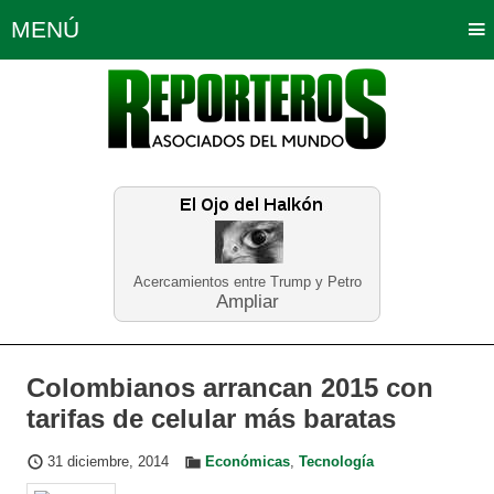
MENÚ
Portada
Política
Opinión
Bogotá
Internacionales
Planeta Tierra
Deportes
Económicas
Regiones
Judiciales
Tecnología
Salud
Turismo
Educación
Neira
Acercamientos entre Trump y Petro
Ampliar
Colombianos arrancan 2015 con
tarifas de celular más baratas
31 diciembre, 2014
Económicas
,
Tecnología