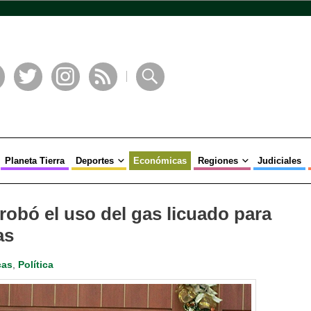
book
Twitter
Instagram
RSS
Buscar
Planeta Tierra
Deportes
Económicas
Regiones
Judiciales
obó el uso del gas licuado para
as
cas
,
Política