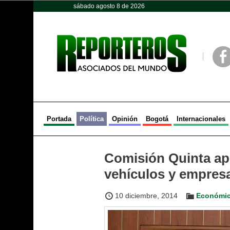
sábado agosto 8 de 2026
Opinión
Política
Deportes
Face
Portada
Política
Opinión
Bogotá
Internacionales
Comisión Quinta apr
vehículos y empres
10 diciembre, 2014
Económi