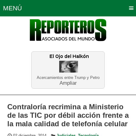
MENÚ
Portada
Política
Opinión
Bogotá
Internacionales
Planeta Tierra
Deportes
Económicas
Regiones
Judiciales
Tecnología
Salud
Turismo
Educación
Neira
Acercamientos entre Trump y Petro
Ampliar
Contraloría recrimina a Ministerio
de las TIC por débil acción frente a
la mala calidad de telefonía celular
02 diciembre, 2014
Judiciales
,
Tecnología