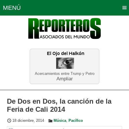
MENÚ
Portada
Política
Opinión
Bogotá
Internacionales
Planeta Tierra
Deportes
Económicas
Regiones
Judiciales
Tecnología
Salud
Turismo
Educación
Neira
Acercamientos entre Trump y Petro
Ampliar
De Dos en Dos, la canción de la
Feria de Cali 2014
18 diciembre, 2014
Música
,
Pacífico