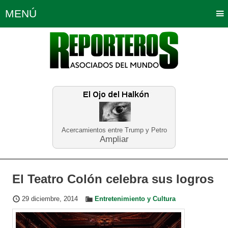
MENÚ
Portada
Política
Opinión
Bogotá
Internacionales
Planeta Tierra
Deportes
Económicas
Regiones
Judiciales
Tecnología
Salud
Turismo
Educación
Neira
Acercamientos entre Trump y Petro
Ampliar
El Teatro Colón celebra sus logros
29 diciembre, 2014
Entretenimiento y Cultura