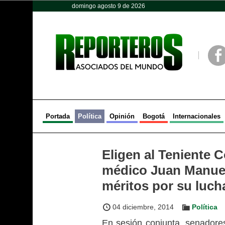
domingo agosto 9 de 2026
Opinión
Política
Deportes
Face
Portada
Política
Opinión
Bogotá
Internacionales
Eligen al Teniente 
médico Juan Manuel
méritos por su luch
04 diciembre, 2014
Política
En sesión conjunta, senadores