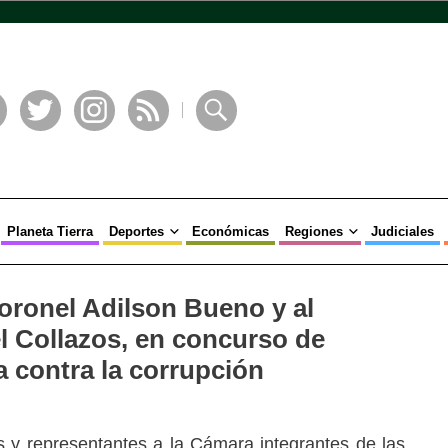
book
Twitter
Instagram
RSS
Buscar
Planeta Tierra
Deportes
Económicas
Regiones
Judiciales
Coronel Adilson Bueno y al
 Collazos, en concurso de
a contra la corrupción
 y representantes a la Cámara integrantes de las