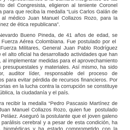
o del Congresista, eligieron al teniente Coronel
para que reciba la medalla “Luis Carlos Galán de
 y al médico Juan Manuel Collazos Rozo, para la
nez de ética republicana”.
 Nevardo Bueno Pineda, de 41 años de edad, se
 Fuerza Aérea Colombiana. Fue postulado por el
uerza Militares, General Juan Pablo Rodríguez
el alto oficial ha desarrollado actividades que han
ón, al implementar medidas para el aprovechamiento
s presupuestales y materiales. Así mismo, ha sido
r, auditor líder, responsable del proceso de
para evitar pérdida de recursos financieros. Por
orias en la lucha contra la corrupción se constituye
blica, la ciudadanía y el país.
ara recibir la medalla “Pedro Pascasio Martínez de
o Juan Manuel Collazos Rozo, quien fue postulado
Peláez. Aseguró la postulante que el joven galeno
parálisis cerebral y a pesar de esta condición, ha
as biomédicas y ha estado comprometido con la