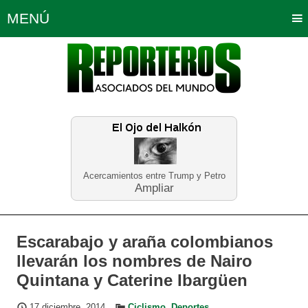
MENÚ
Portada
Política
Opinión
Bogotá
Internacionales
Planeta Tierra
Deportes
Económicas
Regiones
Judiciales
Tecnología
Salud
Turismo
Educación
Neira
Acercamientos entre Trump y Petro
Ampliar
Escarabajo y araña colombianos
llevarán los nombres de Nairo
Quintana y Caterine Ibargüen
17 diciembre, 2014
Ciclismo
,
Deportes