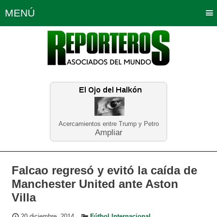
MENÚ
Portada
Política
Opinión
Bogotá
Internacionales
Planeta Tierra
Deportes
Económicas
Regiones
Judiciales
Tecnología
Salud
Turismo
Educación
Neira
Acercamientos entre Trump y Petro
Ampliar
Falcao regresó y evitó la caída de
Manchester United ante Aston
Villa
20 diciembre, 2014
Fútbol Internacional