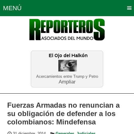
MENÚ
Portada
Política
Opinión
Bogotá
Internacionales
Planeta Tierra
Deportes
Económicas
Regiones
Judiciales
Tecnología
Salud
Turismo
Educación
Neira
Acercamientos entre Trump y Petro
Ampliar
Fuerzas Armadas no renuncian a
su obligación de defender a los
colombianos: Mindefensa
31 diciembre, 2014
Generales
,
Judiciales