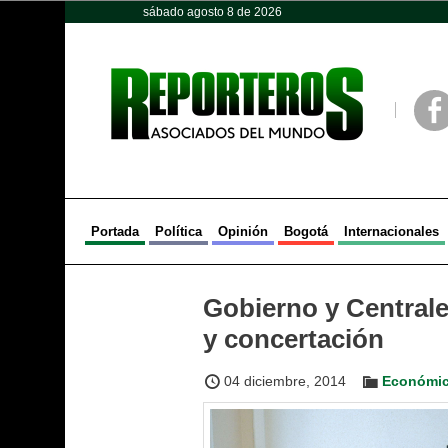
sábado agosto 8 de 2026
Opinión
Política
Deportes
Face
Portada
Política
Opinión
Bogotá
Internacionales
Gobierno y Centrale
y concertación
04 diciembre, 2014
Económi