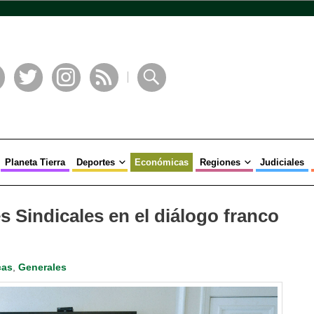
book
Twitter
Instagram
RSS
Buscar
Planeta Tierra
Deportes
Económicas
Regiones
Judiciales
s Sindicales en el diálogo franco
cas
,
Generales