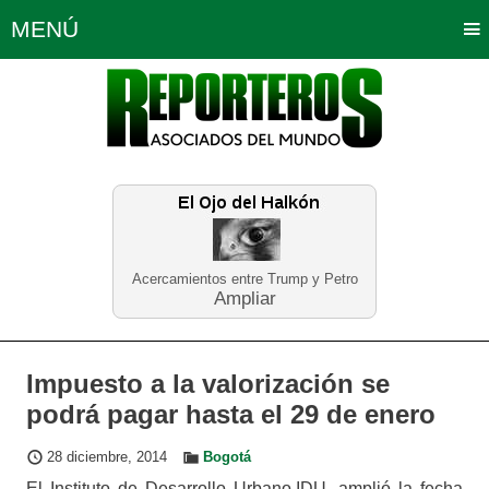
MENÚ
Portada
Política
Opinión
Bogotá
Internacionales
Planeta Tierra
Deportes
Económicas
Regiones
Judiciales
Tecnología
Salud
Turismo
Educación
Neira
Acercamientos entre Trump y Petro
Ampliar
Impuesto a la valorización se
podrá pagar hasta el 29 de enero
28 diciembre, 2014
Bogotá
El Instituto de Desarrollo Urbano,IDU, amplió la fecha