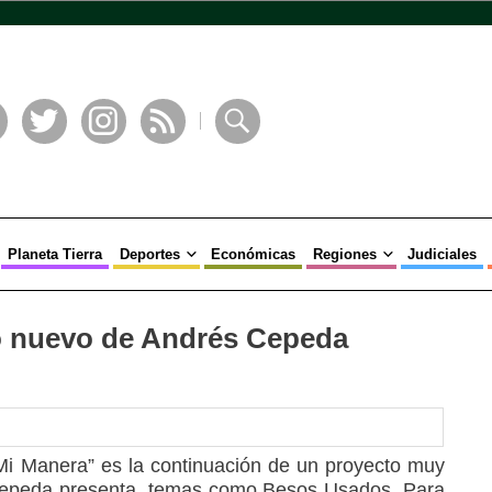
book
Twitter
Instagram
RSS
Buscar
Planeta Tierra
Deportes
Económicas
Regiones
Judiciales
lo nuevo de Andrés Cepeda
Mi Manera” es la continuación de un proyecto muy
epeda presenta, temas como Besos Usados, Para