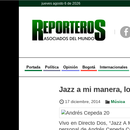
jueves agosto 6 de 2026
Opinión
Política
Deportes
Face
Portada
Política
Opinión
Bogotá
Internacionales
Jazz a mi manera, 
17 diciembre, 2014
Música
Vivo en Directo Dos, “Jazz A 
personal de Andrés Cepeda.C