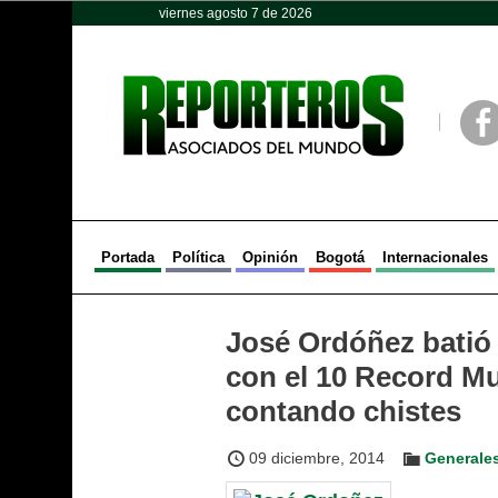
viernes agosto 7 de 2026
Opinión
Política
Deportes
Face
Portada
Política
Opinión
Bogotá
Internacionales
José Ordóñez batió 
con el 10 Record Mu
contando chistes
09 diciembre, 2014
Generale