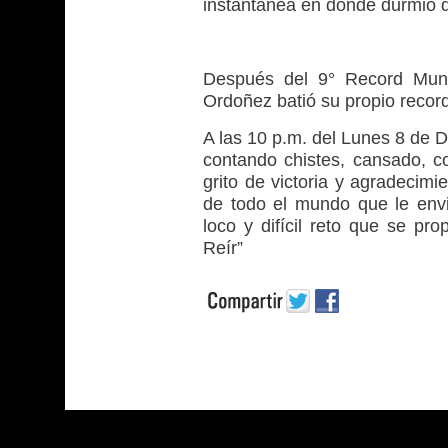
instantánea en donde durmió 
Después del 9° Record Mund
Ordoñez batió su propio record
A las 10 p.m. del Lunes 8 de D
contando chistes, cansado, c
grito de victoria y agradecim
de todo el mundo que le env
loco y difícil reto que se pr
Reír”