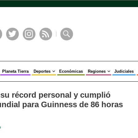
book
Twitter
Instagram
RSS
Buscar
Planeta Tierra
Deportes
Económicas
Regiones
Judiciales
su récord personal y cumplió
ndial para Guinness de 86 horas
s