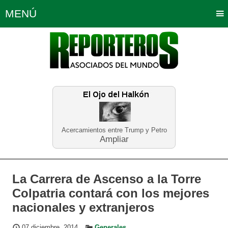
MENÚ
Portada
Política
Opinión
Bogotá
Internacionales
Planeta Tierra
Deportes
Económicas
Regiones
Judiciales
Tecnología
Salud
Turismo
Educación
Neira
Acercamientos entre Trump y Petro
Ampliar
La Carrera de Ascenso a la Torre
Colpatria contará con los mejores
nacionales y extranjeros
07 diciembre, 2014
Generales