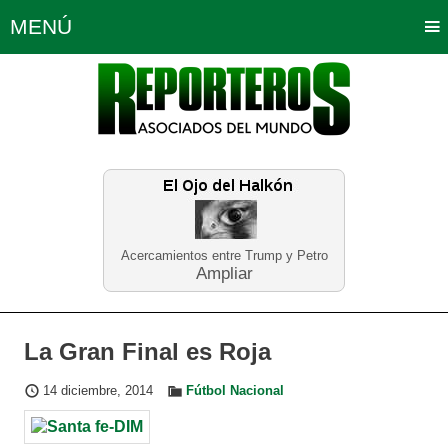
MENÚ
Portada
Política
Opinión
Bogotá
Internacionales
Planeta Tierra
Deportes
Económicas
Regiones
Judiciales
Tecnología
Salud
Turismo
Educación
Neira
Acercamientos entre Trump y Petro
Ampliar
La Gran Final es Roja
14 diciembre, 2014
Fútbol Nacional