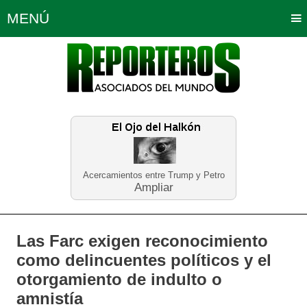
MENÚ
Portada
Política
Opinión
Bogotá
Internacionales
Planeta Tierra
Deportes
Económicas
Regiones
Judiciales
Tecnología
Salud
Turismo
Educación
Neira
Acercamientos entre Trump y Petro
Ampliar
Las Farc exigen reconocimiento
como delincuentes políticos y el
otorgamiento de indulto o
amnistía