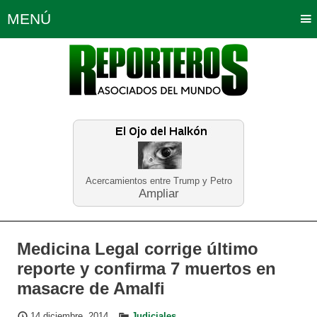
MENÚ
Portada
Política
Opinión
Bogotá
Internacionales
Planeta Tierra
Deportes
Económicas
Regiones
Judiciales
Tecnología
Salud
Turismo
Educación
Neira
Acercamientos entre Trump y Petro
Ampliar
Medicina Legal corrige último
reporte y confirma 7 muertos en
masacre de Amalfi
14 diciembre, 2014
Judiciales