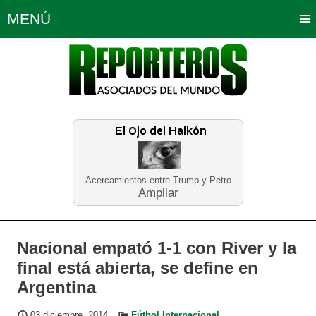
MENÚ
Portada
Política
Opinión
Bogotá
Internacionales
Planeta Tierra
Deportes
Económicas
Regiones
Judiciales
Tecnología
Salud
Turismo
Educación
Neira
Acercamientos entre Trump y Petro
Ampliar
Nacional empató 1-1 con River y la
final está abierta, se define en
Argentina
03 diciembre, 2014
Fútbol Internacional