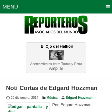
MENÚ
Portada
Política
Opinión
Bogotá
Internacionales
Planeta Tierra
Deportes
Económicas
Regiones
Judiciales
Tecnología
Salud
Turismo
Educación
Neira
Acercamientos entre Trump y Petro
Ampliar
Noti Cortas de Edgard Hozzman
29 diciembre, 2014
Música
Édgard Hozzman
Por: Edgard Hozzman