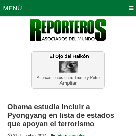
MENÚ
Portada
Política
Opinión
Bogotá
Internacionales
Planeta Tierra
Deportes
Económicas
Regiones
Judiciales
Tecnología
Salud
Turismo
Educación
Neira
Acercamientos entre Trump y Petro
Ampliar
Obama estudia incluir a
Pyongyang en lista de estados
que apoyan el terrorismo
21 diciembre, 2014
Internacionales