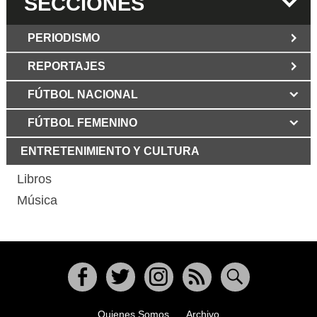
SECCIONES
PERIODISMO
REPORTAJES
JUN 6 2026
Los Periodist@s
El silencio del poder. Hay otro mártir de la
FÚTBOL NACIONAL
MAR 6 2026
verdad: Cristian Herrera
Mujer víctima de ataque
con martillo en Bogotá mostró su rostro
FÚTBOL FEMENINO
MAY 3 2026
Grupo Los Periodist@s
por primera vez y dio duro relato
Libertad bajo fuego: declaración del
ENTRETENIMIENTO Y CULTURA
ABR 12 2025
GRUPO LOS PERIODIST@S
La Patria Potestad no le
corresponde al Estado dice la Abogada
Libros
MAR 29 2026
Murió Aura Lucía Mera,
de Familia Cecilia Díez
periodista y columnista colombiana
Música
FEB 1 2025
El periodismo colombiano
MAR 24 2026
Guillermo Romero
debe recuperar su credibilidad: Esteban
Salamanca Comunicaciones CPB
Jaramillo
Un recuerdo de doña Lucy Nieto de
NOV 2 2024
Samper: La periodista de ágil escritura
Javier Hernández soñó
jugó y ganó
FEB 9 2026
El ejercicio periodístico es
Facebook
Twitter
Instagram
RSS
Buscar
determinante para la democracia:
Registrador Nacional Hernán Penagos
Quienes Somos
Archivo