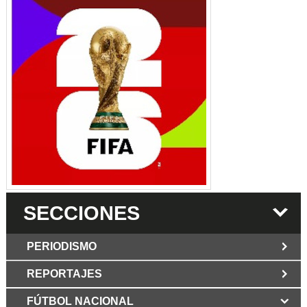
SECCIONES
PERIODISMO
REPORTAJES
JUN 6 2026
Los Periodist@s
El silencio del poder. Hay otro mártir de la
FÚTBOL NACIONAL
MAR 6 2026