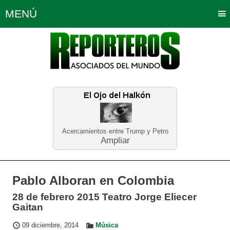
MENÚ
Portada
Política
Opinión
Bogotá
Internacionales
Planeta Tierra
Deportes
Económicas
Regiones
Judiciales
Tecnología
Salud
Turismo
Educación
Neira
Acercamientos entre Trump y Petro
Ampliar
Pablo Alboran en Colombia
28 de febrero 2015 Teatro Jorge Eliecer
Gaitan
09 diciembre, 2014
Música