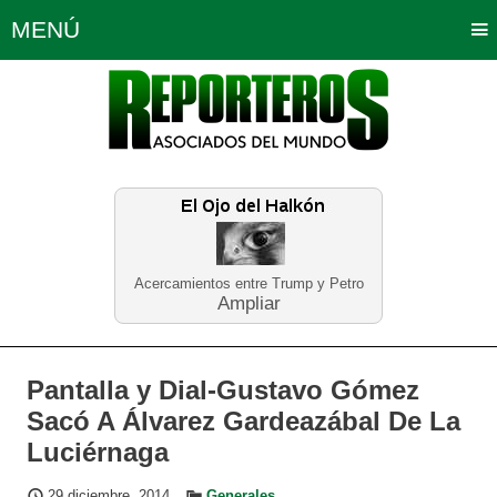
MENÚ
Portada
Política
Opinión
Bogotá
Internacionales
Planeta Tierra
Deportes
Económicas
Regiones
Judiciales
Tecnología
Salud
Turismo
Educación
Neira
Acercamientos entre Trump y Petro
Ampliar
Pantalla y Dial-Gustavo Gómez
Sacó A Álvarez Gardeazábal De La
Luciérnaga
29 diciembre, 2014
Generales