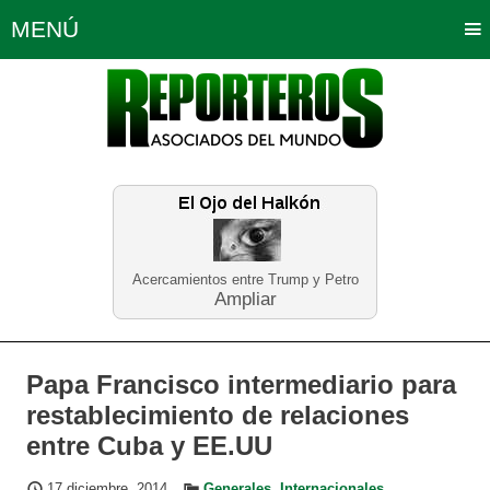
MENÚ
Portada
Política
Opinión
Bogotá
Internacionales
Planeta Tierra
Deportes
Económicas
Regiones
Judiciales
Tecnología
Salud
Turismo
Educación
Neira
Acercamientos entre Trump y Petro
Ampliar
Papa Francisco intermediario para
restablecimiento de relaciones
entre Cuba y EE.UU
17 diciembre, 2014
Generales
,
Internacionales