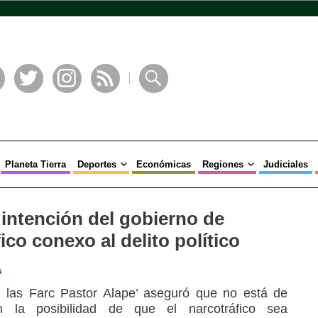
book
Twitter
Instagram
RSS
Buscar
Planeta Tierra
Deportes
Económicas
Regiones
Judiciales
 intención del gobierno de
ico conexo al delito político
s
 las Farc Pastor Alape’ aseguró que no está de
n la posibilidad de que el narcotráfico sea