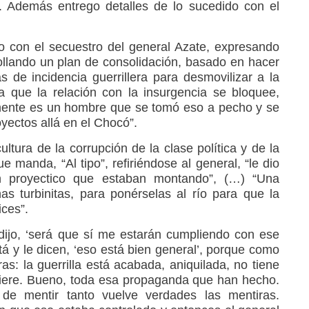
o. Además entrego detalles de lo sucedido con el
ido con el secuestro del general Azate, expresando
rollando un plan de consolidación, basado en hacer
s de incidencia guerrillera para desmovilizar a la
a que la relación con la insurgencia se bloquee,
amente es un hombre que se tomó eso a pecho y se
oyectos allá en el Chocó”.
ultura de la corrupción de la clase política y de la
e manda, “Al tipo”, refiriéndose al general, “le dio
n proyectico que estaban montando”, (…) “Una
s turbinitas, para ponérselas al río para que la
ices”.
dijo, ‘será que sí me estarán cumpliendo con ese
á y le dicen, ‘eso está bien general’, porque como
as: la guerrilla está acabada, aniquilada, no tiene
iere. Bueno, toda esa propaganda que han hecho.
de mentir tanto vuelve verdades las mentiras.