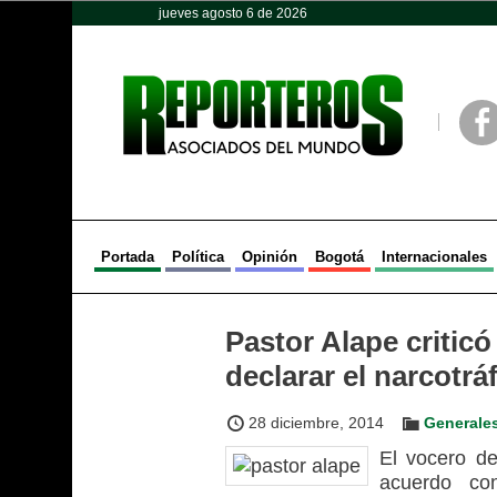
jueves agosto 6 de 2026
Opinión
Política
Deportes
Face
Portada
Política
Opinión
Bogotá
Internacionales
Pastor Alape criticó
declarar el narcotráf
28 diciembre, 2014
Generale
El vocero de
acuerdo co