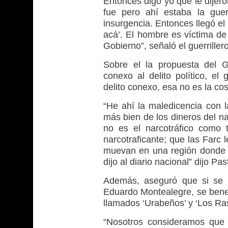
Entonces digo yo que le dijer
fue pero ahí estaba la gue
insurgencia. Entonces llegó el 
acá’. El hombre es víctima de 
Gobierno”, señaló el guerriller
Sobre el la propuesta del G
conexo al delito político, el 
delito conexo, esa no es la cos
“He ahí la maledicencia con l
más bien de los dineros del na
no es el narcotráfico como 
narcotraficante; que las Farc 
muevan en una región donde la
dijo al diario nacional” dijo Pas
Además, aseguró que si se h
Eduardo Montealegre, se benef
llamados ‘Urabeños’ y ‘Los Ras
“Nosotros consideramos que se