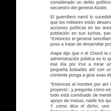
considerado un delito polític
secuestro del general Alzate.
El guerrillero narró lo suced
que los militares están desar
acciones políticas en las área
población en sus luchas, par
“Entonces el general sencill
puso a tratar de desarrollar pr
Alape dijo que n el Chocó la c
administración pública es lo qu
ese día por irse a mirar u
pequeña bobadita ahí con una
corriente ponga a girar esas él
“Entonces el hombre por ahí 
proyecto’, y pregunta cómo est
todo está construido de mentir
apoyo de masas, nadie los qu
Y como dice el dicho, uno 