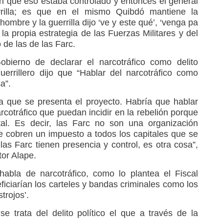
on que eso estaba controlado y entonces el general
rrilla; es que en el mismo Quibdó mantiene la
hombre y la guerrilla dijo ‘ve y este qué’, ‘venga pa
la propia estrategia de las Fuerzas Militares y del
o de las de las Farc.
obierno de declarar el narcotráfico como delito
guerrillero dijo que “Hablar del narcotráfico como
a”.
a que se presenta el proyecto. Habría que hablar
rcotráfico que puedan incidir en la rebelión porque
tal. Es decir, las Farc no son una organización
le cobren un impuesto a todos los capitales que se
s Farc tienen presencia y control, es otra cosa”,
tor Alape.
abla de narcotráfico, como lo plantea el Fiscal
iciarían los carteles y bandas criminales como los
trojos’.
 trata del delito político el que a través de la