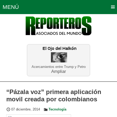
MENÚ
Portada
Política
Opinión
Bogotá
Internacionales
Planeta Tierra
Deportes
Económicas
Regiones
Judiciales
Tecnología
Salud
Turismo
Educación
Neira
Acercamientos entre Trump y Petro
Ampliar
“Pázala voz” primera aplicación
movil creada por colombianos
07 diciembre, 2014
Tecnología