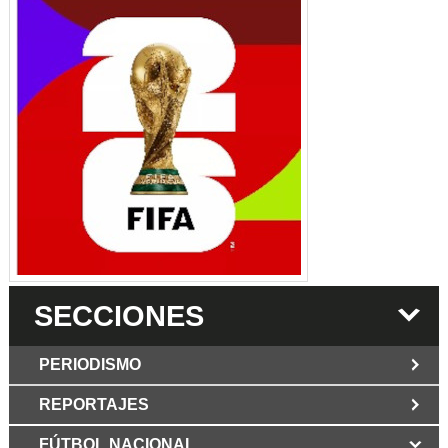
SECCIONES
PERIODISMO
REPORTAJES
JUN 6 2026
Los Periodist@s
El silencio del poder. Hay otro mártir de la
FÚTBOL NACIONAL