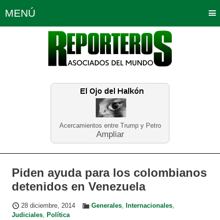
MENÚ
Portada
Política
Opinión
Bogotá
Internacionales
Planeta Tierra
Deportes
Económicas
Regiones
Judiciales
Tecnología
Salud
Turismo
Educación
Neira
Acercamientos entre Trump y Petro
Ampliar
Piden ayuda para los colombianos
detenidos en Venezuela
28 diciembre, 2014
Generales
,
Internacionales
,
Judiciales
,
Política