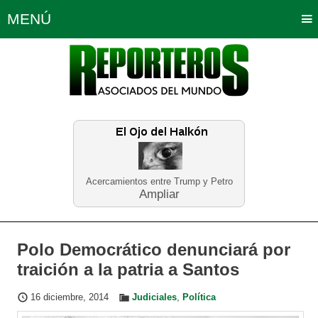
MENÚ
Portada
Política
Opinión
Bogotá
Internacionales
Planeta Tierra
Deportes
Económicas
Regiones
Judiciales
Tecnología
Salud
Turismo
Educación
Neira
Acercamientos entre Trump y Petro
Ampliar
Polo Democrático denunciará por
traición a la patria a Santos
16 diciembre, 2014
Judiciales
,
Política