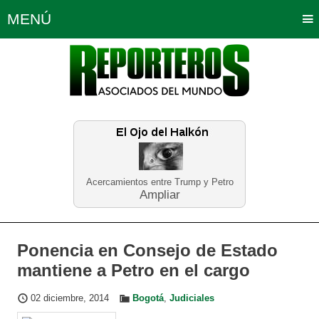
MENÚ
Portada
Política
Opinión
Bogotá
Internacionales
Planeta Tierra
Deportes
Económicas
Regiones
Judiciales
Tecnología
Salud
Turismo
Educación
Neira
Acercamientos entre Trump y Petro
Ampliar
Ponencia en Consejo de Estado
mantiene a Petro en el cargo
02 diciembre, 2014
Bogotá
,
Judiciales