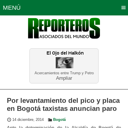
MENÚ
Portada
Política
Opinión
Bogotá
Internacionales
Planeta Tierra
Deportes
Económicas
Regiones
Judiciales
Tecnología
Salud
Turismo
Educación
Neira
Acercamientos entre Trump y Petro
Ampliar
Por levantamiento del pico y placa
en Bogotá taxistas anuncian paro
14 diciembre, 2014
Bogotá
Ante la determinación de la Alcaldía de Bogotá de